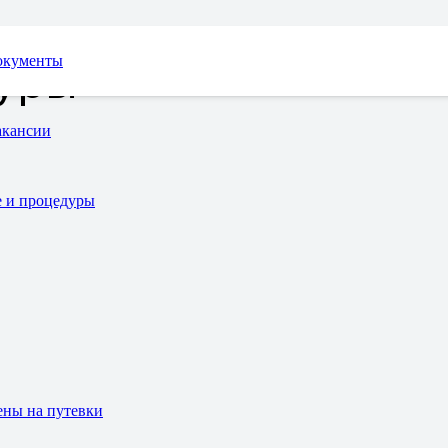
окументы
уры
акансии
 и процедуры
ны на путевки