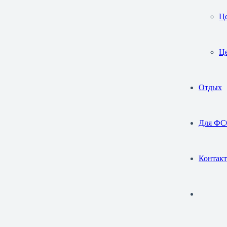
Це
Це
Отдых
Для Ф
Контак