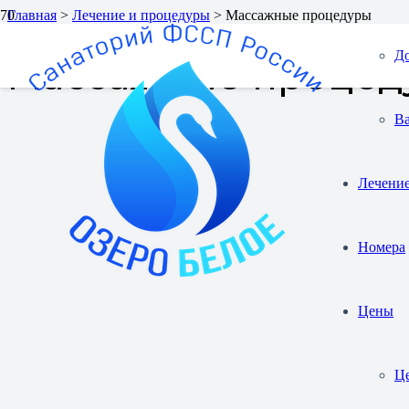
Главная
>
Лечение и процедуры
>
Массажные процедуры
Д
Массажные процед
В
Лечение
Номера
Цены
Це