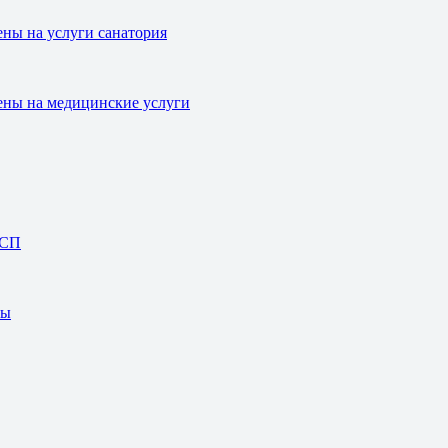
ны на услуги санатория
ны на медицинские услуги
СCП
ты