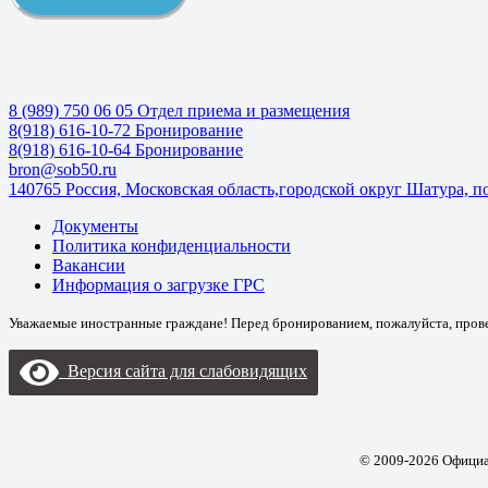
8 (989) 750 06 05 Отдел приема и размещения
8(918) 616-10-72 Бронирование
8(918) 616-10-64 Бронирование
bron@sob50.ru
140765 Россия, Московская область,городской округ Шатура, по
Документы
Политика конфиденциальности
Вакансии
Информация о загрузке ГРС
Уважаемые иностранные граждане! Перед бронированием, пожалуйста, прове
Версия сайта для слабовидящих
© 2009-2026 Офици