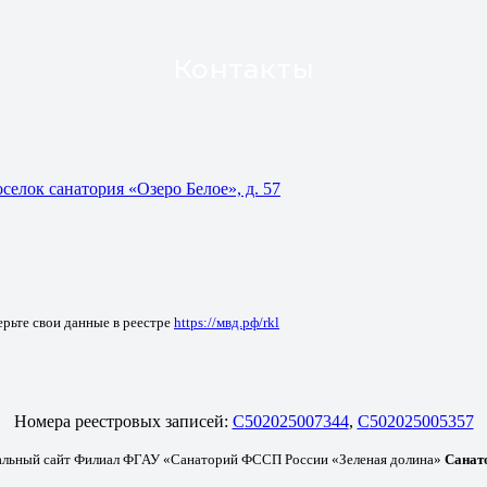
Контакты
селок санатория «Озеро Белое», д. 57
рьте свои данные в реестре
https://мвд.рф/rkl
Номера реестровых записей:
C
502025007344
,
С
502025005357
альный сайт Филиал ФГАУ «Санаторий ФССП России «Зеленая долина»
Санат