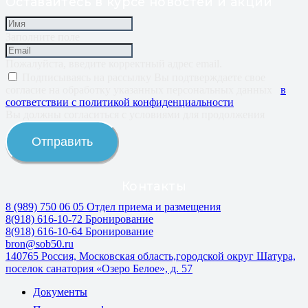
Оставайтесь в курсе новостей и акций
Заполните поле
Пожалуйста, введите корректный адрес email.
Подписываясь на рассылку Вы подтверждаете свое
согласие на обработку указанных персональных данных
в
соответствии с политикой конфиденциальности
Вы должны согласиться с условиями для продолжения
Отправить
Контакты
8 (989) 750 06 05 Отдел приема и размещения
8(918) 616-10-72 Бронирование
8(918) 616-10-64 Бронирование
bron@sob50.ru
140765 Россия, Московская область,городской округ Шатура,
поселок санатория «Озеро Белое», д. 57
Документы