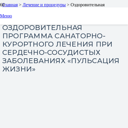
Главная
>
Лечение и процедуры
>
Оздоровительная
программа санаторно-курортного лечения при сердечно-
сосудистых заболеваниях «Пульсация жизни»
Меню
ОЗДОРОВИТЕЛЬНАЯ
ПРОГРАММА САНАТОРНО-
КУРОРТНОГО ЛЕЧЕНИЯ ПРИ
СЕРДЕЧНО-СОСУДИСТЫХ
ЗАБОЛЕВАНИЯХ «ПУЛЬСАЦИЯ
ЖИЗНИ»